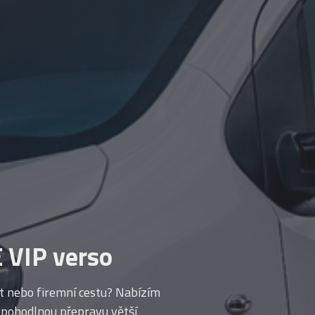
 VIP verso
t nebo firemní cestu? Nabízím
 pohodlnou přepravu větší