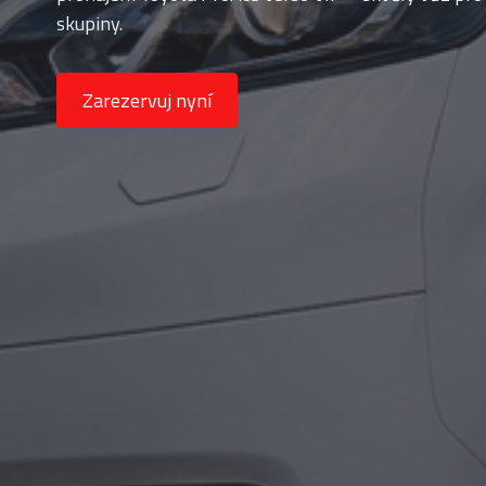
skupiny.
Zarezervuj nyní