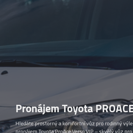
Pronájem Toyota PROACE
Hledáte prostorný a komfortní vůz pro rodinný výle
pronájem Toyota ProAce Verso VIP – skvělý vůz pro